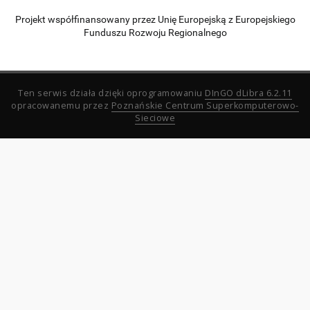
Projekt współfinansowany przez Unię Europejską z Europejskiego
Funduszu Rozwoju Regionalnego
Ten serwis działa dzięki oprogramowaniu
DInGO dLibra 6.2.11
opracowanemu przez
Poznańskie Centrum Superkomputerowo-
Sieciowe