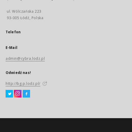
ul. Wólczańska 223
93-005 Łódź, Polska
Telefon
E-Mail
admin@cybra.lodz.pl
Odwiedź nas!
http://bg.p.lodz.pl/