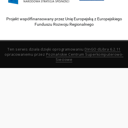
Projekt współfinansowany przez Unię Europejską z Europejskiego
Funduszu Rozwoju Regionalnego
Ten serwis działa dzięki oprogramowaniu
DInGO dLibra 6.2.11
opracowanemu przez
Poznańskie Centrum Superkomputerowo-
Sieciowe