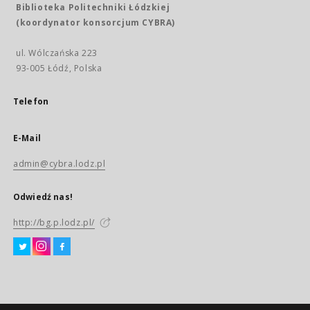
Biblioteka Politechniki Łódzkiej
(koordynator konsorcjum CYBRA)
ul. Wólczańska 223
93-005 Łódź, Polska
Telefon
E-Mail
admin@cybra.lodz.pl
Odwiedź nas!
http://bg.p.lodz.pl/