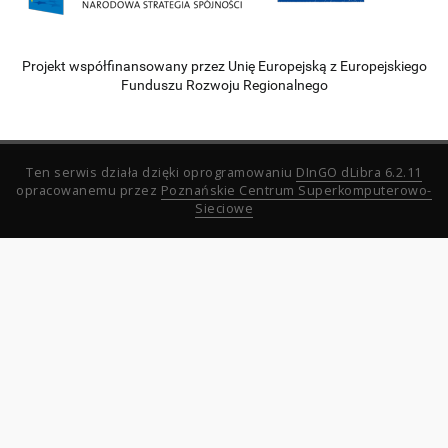
Projekt współfinansowany przez Unię Europejską z Europejskiego
Funduszu Rozwoju Regionalnego
Ten serwis działa dzięki oprogramowaniu
DInGO dLibra 6.2.11
opracowanemu przez
Poznańskie Centrum Superkomputerowo-
Sieciowe