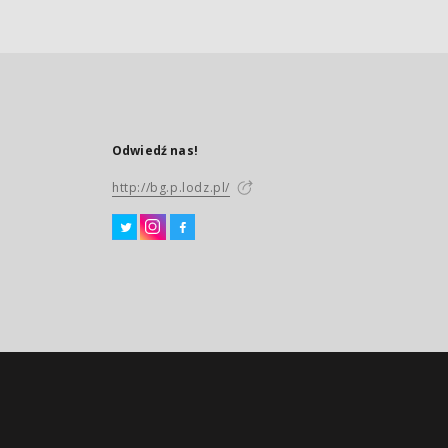
Odwiedź nas!
http://bg.p.lodz.pl/