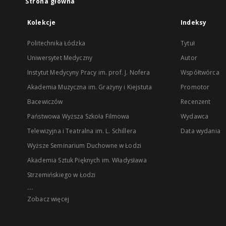
Strona główna
Kolekcje
Indeksy
Politechnika Łódzka
Tytuł
Uniwersytet Medyczny
Autor
Instytut Medycyny Pracy im. prof. J. Nofera
Współtwórca
Akademia Muzyczna im. Grażyny i Kiejstuta
Promotor
Bacewiczów
Recenzent
Państwowa Wyższa Szkoła Filmowa
Wydawca
Telewizyjna i Teatralna im. L. Schillera
Data wydania
Wyższe Seminarium Duchowne w Łodzi
Akademia Sztuk Pięknych im. Władysława
Strzemińskiego w Łodzi
...
Zobacz więcej