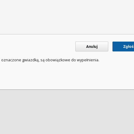
Anuluj
Zgłoś
a oznaczone gwiazdką, są obowiązkowe do wypełnienia.