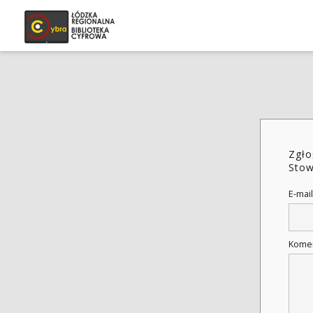
Zgło
Stow
E-mail
Kome