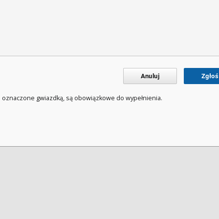
Anuluj
Zgłoś
a oznaczone gwiazdką, są obowiązkowe do wypełnienia.