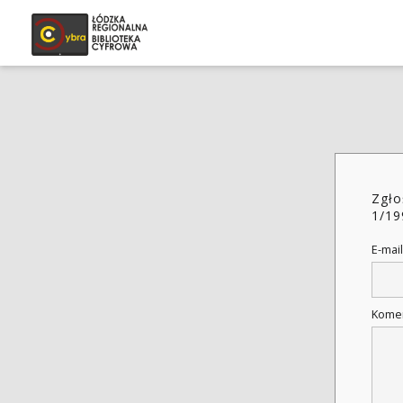
Zgło
1/19
E-mail
Kome