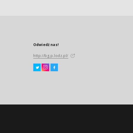
Odwiedź nas!
http://bg.p.lodz.pl/