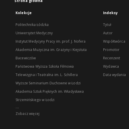
Strona główna
Kolekcje
Indeksy
Politechnika Łódzka
Tytuł
Uniwersytet Medyczny
Autor
Instytut Medycyny Pracy im. prof. J. Nofera
Współtwórca
Akademia Muzyczna im. Grażyny i Kiejstuta
Promotor
Bacewiczów
Recenzent
Państwowa Wyższa Szkoła Filmowa
Wydawca
Telewizyjna i Teatralna im. L. Schillera
Data wydania
Wyższe Seminarium Duchowne w Łodzi
Akademia Sztuk Pięknych im. Władysława
Strzemińskiego w Łodzi
...
Zobacz więcej