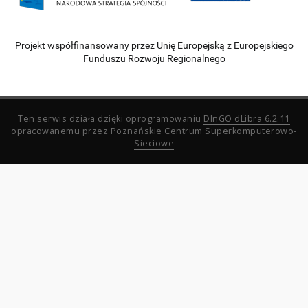
Projekt współfinansowany przez Unię Europejską z Europejskiego
Funduszu Rozwoju Regionalnego
Ten serwis działa dzięki oprogramowaniu
DInGO dLibra 6.2.11
opracowanemu przez
Poznańskie Centrum Superkomputerowo-
Sieciowe