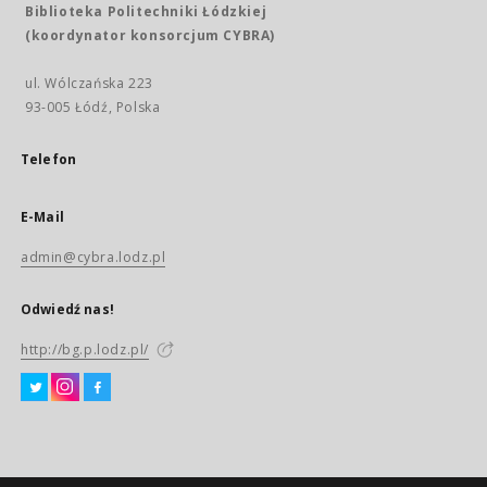
Biblioteka Politechniki Łódzkiej
(koordynator konsorcjum CYBRA)
ul. Wólczańska 223
93-005 Łódź, Polska
Telefon
E-Mail
admin@cybra.lodz.pl
Odwiedź nas!
http://bg.p.lodz.pl/