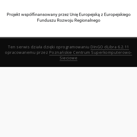
Projekt współfinansowany przez Unię Europejską z Europejskiego
Funduszu Rozwoju Regionalnego
Ten serwis działa dzięki oprogramowaniu
DInGO dLibra 6.2.11
opracowanemu przez
Poznańskie Centrum Superkomputerowo-
Sieciowe