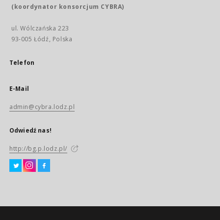
(koordynator konsorcjum CYBRA)
ul. Wólczańska 223
93-005 Łódź, Polska
Telefon
E-Mail
admin@cybra.lodz.pl
Odwiedź nas!
http://bg.p.lodz.pl/