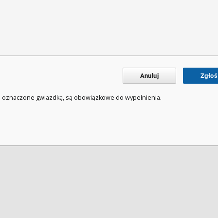
Anuluj
Zgłoś
a oznaczone gwiazdką, są obowiązkowe do wypełnienia.