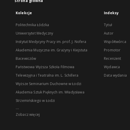
Strona główna
Kolekcje
Indeksy
Politechnika Łódzka
Tytuł
Uniwersytet Medyczny
Autor
Instytut Medycyny Pracy im. prof. J. Nofera
Współtwórca
Akademia Muzyczna im. Grażyny i Kiejstuta
Promotor
Bacewiczów
Recenzent
Państwowa Wyższa Szkoła Filmowa
Wydawca
Telewizyjna i Teatralna im. L. Schillera
Data wydania
Wyższe Seminarium Duchowne w Łodzi
Akademia Sztuk Pięknych im. Władysława
Strzemińskiego w Łodzi
...
Zobacz więcej