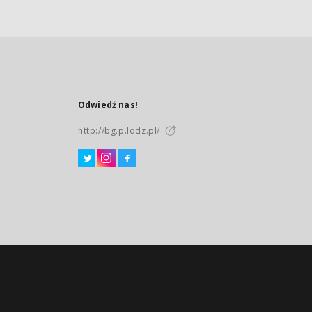
Odwiedź nas!
http://bg.p.lodz.pl/