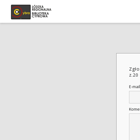
Zgło
z.20
E-mail
Kome