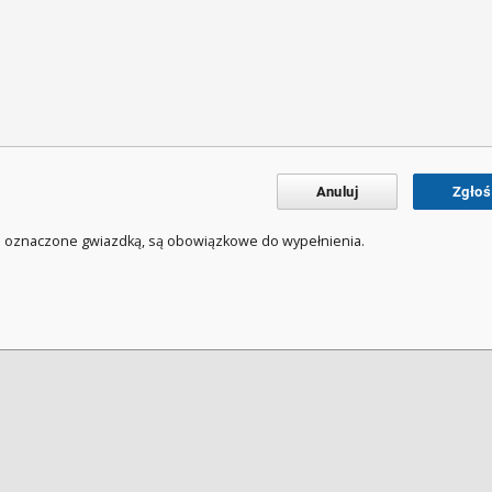
Anuluj
Zgłoś
a oznaczone gwiazdką, są obowiązkowe do wypełnienia.