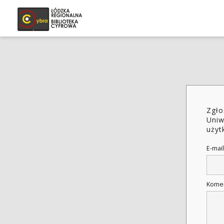
Zgło
Uniw
użyt
E-mail
Kome