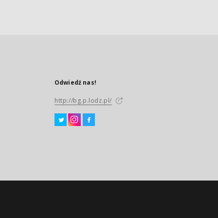
Odwiedź nas!
http://bg.p.lodz.pl/