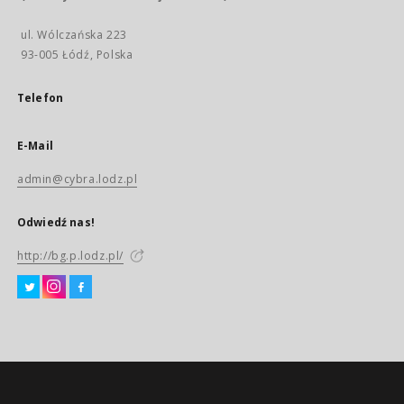
ul. Wólczańska 223
93-005 Łódź, Polska
Telefon
E-Mail
admin@cybra.lodz.pl
Odwiedź nas!
http://bg.p.lodz.pl/