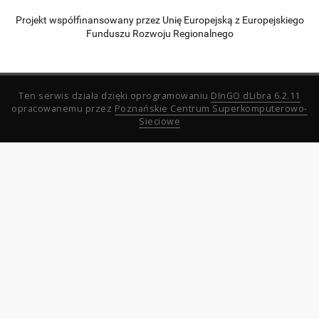
Projekt współfinansowany przez Unię Europejską z Europejskiego
Funduszu Rozwoju Regionalnego
Ten serwis działa dzięki oprogramowaniu
DInGO dLibra 6.2.11
opracowanemu przez
Poznańskie Centrum Superkomputerowo-
Sieciowe