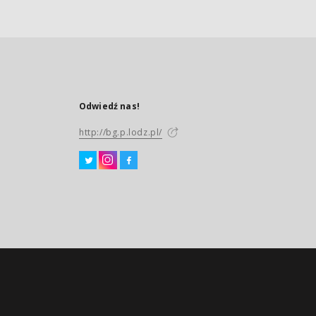
Odwiedź nas!
http://bg.p.lodz.pl/