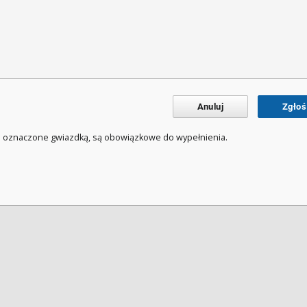
Anuluj
Zgłoś
a oznaczone gwiazdką, są obowiązkowe do wypełnienia.