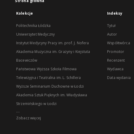
Strona główna
Kolekcje
Indeksy
Politechnika Łódzka
Tytuł
Uniwersytet Medyczny
Autor
Instytut Medycyny Pracy im. prof. J. Nofera
Współtwórca
Akademia Muzyczna im. Grażyny i Kiejstuta
Promotor
Bacewiczów
Recenzent
Państwowa Wyższa Szkoła Filmowa
Wydawca
Telewizyjna i Teatralna im. L. Schillera
Data wydania
Wyższe Seminarium Duchowne w Łodzi
Akademia Sztuk Pięknych im. Władysława
Strzemińskiego w Łodzi
...
Zobacz więcej