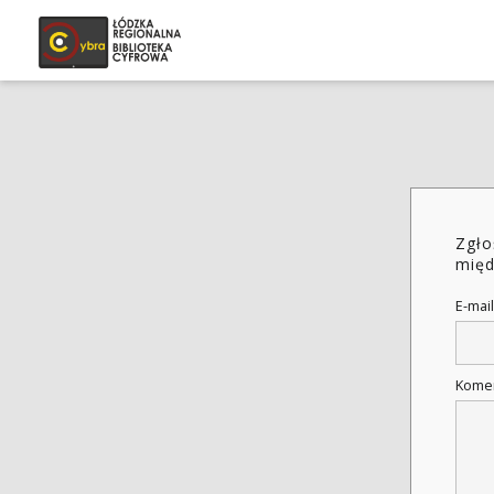
Zgło
międ
E-mail
Kome