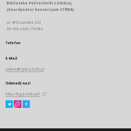
Biblioteka Politechniki Łódzkiej
(koordynator konsorcjum CYBRA)
ul. Wólczańska 223
93-005 Łódź, Polska
Telefon
E-Mail
admin@cybra.lodz.pl
Odwiedź nas!
http://bg.p.lodz.pl/