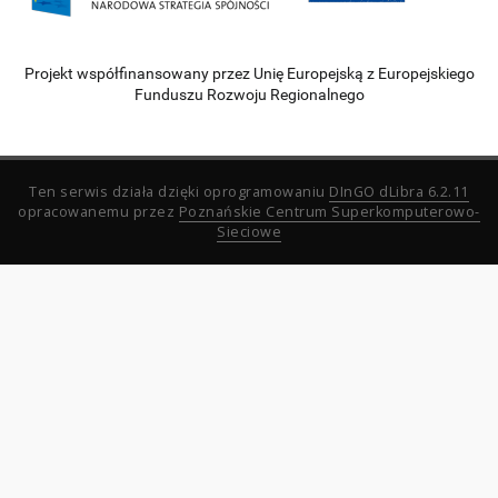
Projekt współfinansowany przez Unię Europejską z Europejskiego
Funduszu Rozwoju Regionalnego
Ten serwis działa dzięki oprogramowaniu
DInGO dLibra 6.2.11
opracowanemu przez
Poznańskie Centrum Superkomputerowo-
Sieciowe