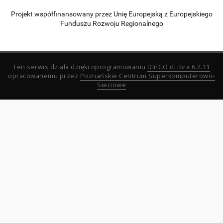
Projekt współfinansowany przez Unię Europejską z Europejskiego
Funduszu Rozwoju Regionalnego
Ten serwis działa dzięki oprogramowaniu
DInGO dLibra 6.2.11
opracowanemu przez
Poznańskie Centrum Superkomputerowo-
Sieciowe