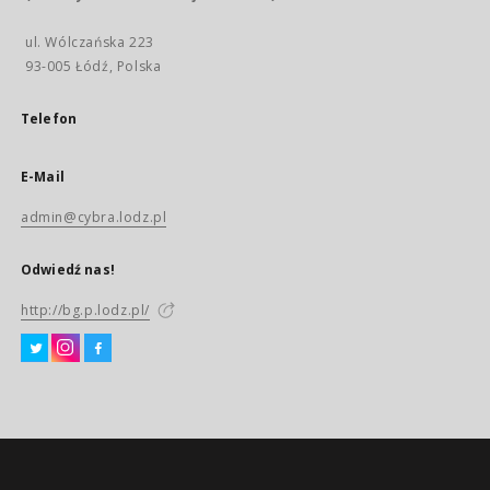
ul. Wólczańska 223
93-005 Łódź, Polska
Telefon
E-Mail
admin@cybra.lodz.pl
Odwiedź nas!
http://bg.p.lodz.pl/