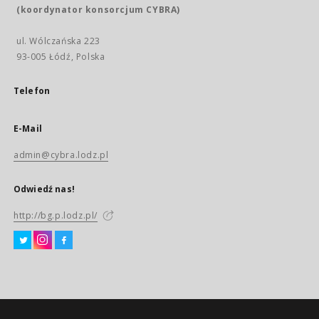
(koordynator konsorcjum CYBRA)
ul. Wólczańska 223
93-005 Łódź, Polska
Telefon
E-Mail
admin@cybra.lodz.pl
Odwiedź nas!
http://bg.p.lodz.pl/