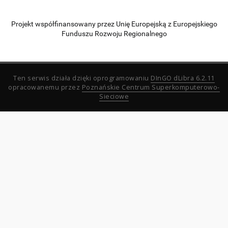
Projekt współfinansowany przez Unię Europejską z Europejskiego
Funduszu Rozwoju Regionalnego
Ten serwis działa dzięki oprogramowaniu
DInGO dLibra 6.2.11
opracowanemu przez
Poznańskie Centrum Superkomputerowo-
Sieciowe