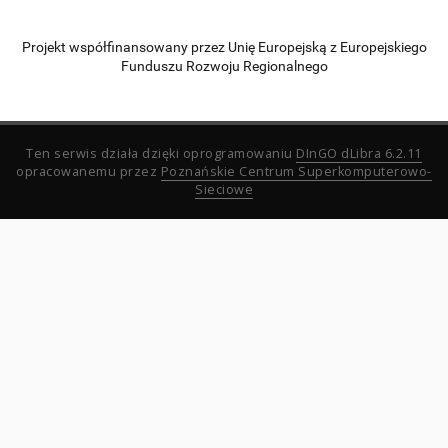
Projekt współfinansowany przez Unię Europejską z Europejskiego
Funduszu Rozwoju Regionalnego
Ten serwis działa dzięki oprogramowaniu
DInGO dLibra 6.2.11
opracowanemu przez
Poznańskie Centrum Superkomputerowo-
Sieciowe