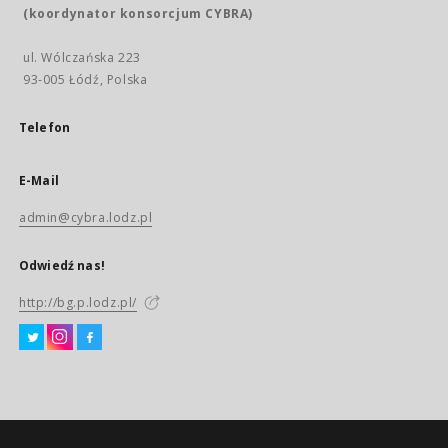
(koordynator konsorcjum CYBRA)
ul. Wólczańska 223
93-005 Łódź, Polska
Telefon
E-Mail
admin@cybra.lodz.pl
Odwiedź nas!
http://bg.p.lodz.pl/