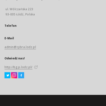
ul. Wólczańska 223
93-005 Łódź, Polska
Telefon
E-Mail
admin@cybra.lodz.pl
Odwiedź nas!
http://bg.p.lodz.pl/