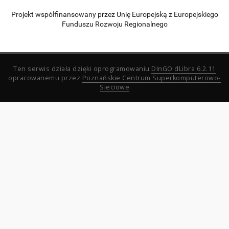
Projekt współfinansowany przez Unię Europejską z Europejskiego
Funduszu Rozwoju Regionalnego
Ten serwis działa dzięki oprogramowaniu
DInGO dLibra 6.2.11
opracowanemu przez
Poznańskie Centrum Superkomputerowo-
Sieciowe