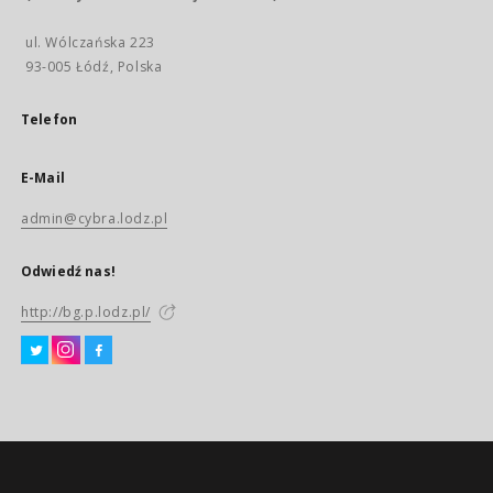
ul. Wólczańska 223
93-005 Łódź, Polska
Telefon
E-Mail
admin@cybra.lodz.pl
Odwiedź nas!
http://bg.p.lodz.pl/