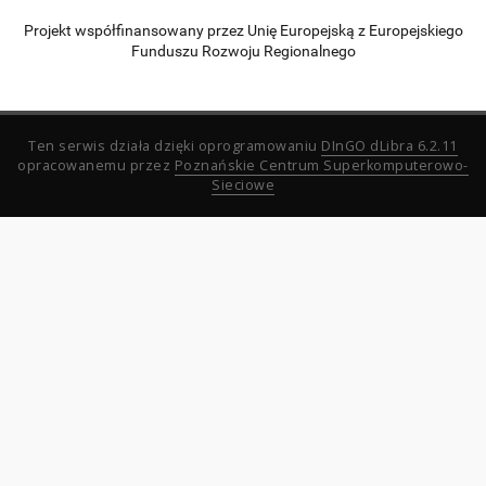
Projekt współfinansowany przez Unię Europejską z Europejskiego
Funduszu Rozwoju Regionalnego
Ten serwis działa dzięki oprogramowaniu
DInGO dLibra 6.2.11
opracowanemu przez
Poznańskie Centrum Superkomputerowo-
Sieciowe