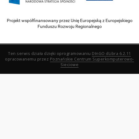
Projekt współfinansowany przez Unię Europejską z Europejskiego
Funduszu Rozwoju Regionalnego
Ten serwis działa dzięki oprogramowaniu
DInGO dLibra 6.2.11
opracowanemu przez
Poznańskie Centrum Superkomputerowo-
Sieciowe