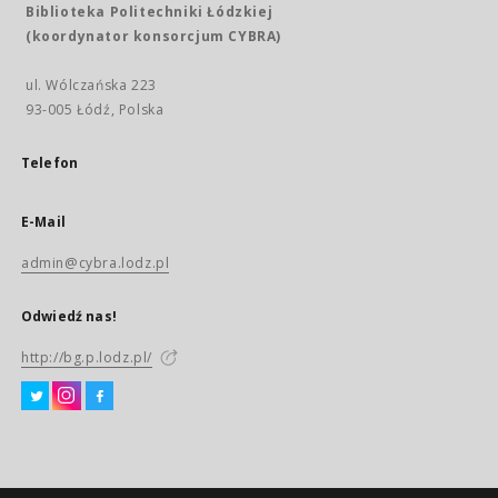
Biblioteka Politechniki Łódzkiej
(koordynator konsorcjum CYBRA)
ul. Wólczańska 223
93-005 Łódź, Polska
Telefon
E-Mail
admin@cybra.lodz.pl
Odwiedź nas!
http://bg.p.lodz.pl/