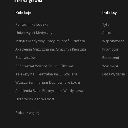
Strona główna
Kolekcje
Indeksy
Politechnika Łódzka
Tytuł
Uniwersytet Medyczny
Autor
Instytut Medycyny Pracy im. prof. J. Nofera
Współtwórca
Akademia Muzyczna im. Grażyny i Kiejstuta
Promotor
Bacewiczów
Recenzent
Państwowa Wyższa Szkoła Filmowa
Wydawca
Telewizyjna i Teatralna im. L. Schillera
Data wydania
Wyższe Seminarium Duchowne w Łodzi
Akademia Sztuk Pięknych im. Władysława
Strzemińskiego w Łodzi
...
Zobacz więcej