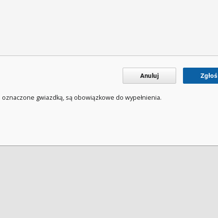
Anuluj
Zgłoś
a oznaczone gwiazdką, są obowiązkowe do wypełnienia.