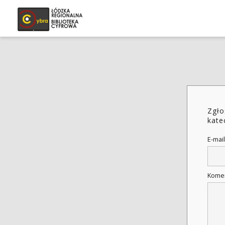
Zgło
kate
E-mail
Kome