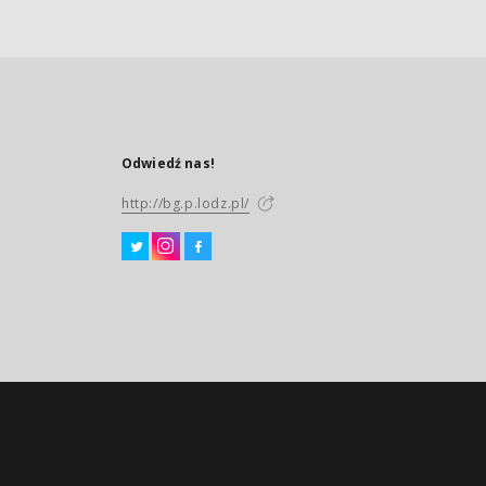
Odwiedź nas!
http://bg.p.lodz.pl/