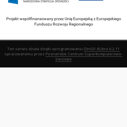
Projekt współfinansowany przez Unię Europejską z Europejskiego
Funduszu Rozwoju Regionalnego
Ten serwis działa dzięki oprogramowaniu
DInGO dLibra 6.2.11
opracowanemu przez
Poznańskie Centrum Superkomputerowo-
Sieciowe