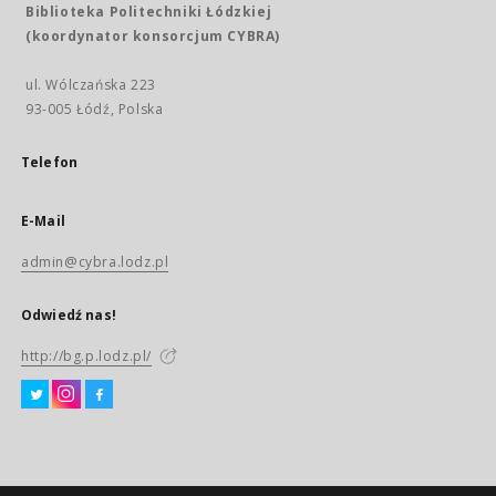
Biblioteka Politechniki Łódzkiej
(koordynator konsorcjum CYBRA)
ul. Wólczańska 223
93-005 Łódź, Polska
Telefon
E-Mail
admin@cybra.lodz.pl
Odwiedź nas!
http://bg.p.lodz.pl/