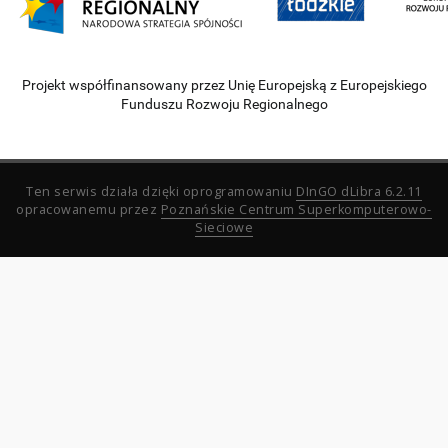
Projekt współfinansowany przez Unię Europejską z Europejskiego
Funduszu Rozwoju Regionalnego
Ten serwis działa dzięki oprogramowaniu
DInGO dLibra 6.2.11
opracowanemu przez
Poznańskie Centrum Superkomputerowo-
Sieciowe