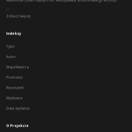
Akademia Sztuk Pięknych im. Władysława Strzemińskiego w Łodzi
...
Zobacz więcej
Indeksy
Tytuł
Autor
Współtwórca
Promotor
Recenzent
Wydawca
Data wydania
O Projekcie