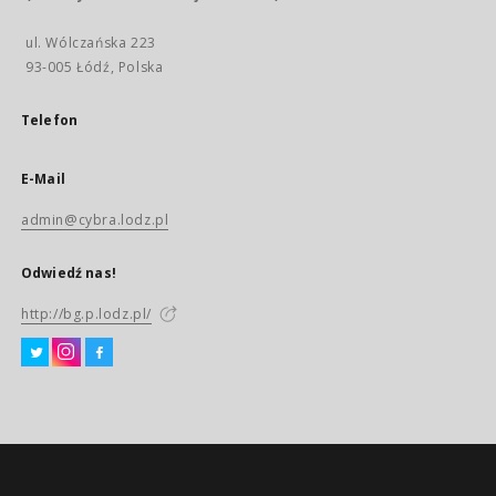
ul. Wólczańska 223
93-005 Łódź, Polska
Telefon
E-Mail
admin@cybra.lodz.pl
Odwiedź nas!
http://bg.p.lodz.pl/