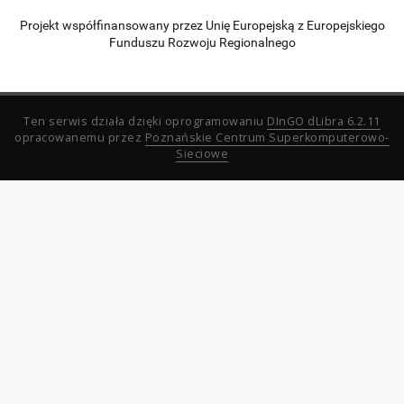
Projekt współfinansowany przez Unię Europejską z Europejskiego
Funduszu Rozwoju Regionalnego
Ten serwis działa dzięki oprogramowaniu
DInGO dLibra 6.2.11
opracowanemu przez
Poznańskie Centrum Superkomputerowo-
Sieciowe