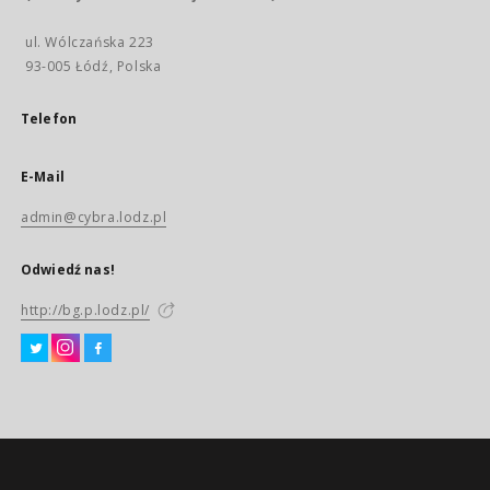
ul. Wólczańska 223
93-005 Łódź, Polska
Telefon
E-Mail
admin@cybra.lodz.pl
Odwiedź nas!
http://bg.p.lodz.pl/