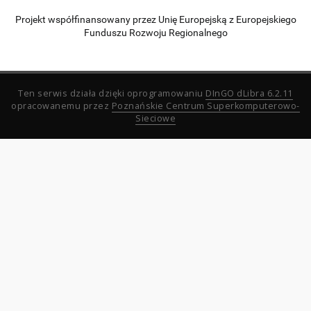
Projekt współfinansowany przez Unię Europejską z Europejskiego
Funduszu Rozwoju Regionalnego
Ten serwis działa dzięki oprogramowaniu
DInGO dLibra 6.2.11
opracowanemu przez
Poznańskie Centrum Superkomputerowo-
Sieciowe