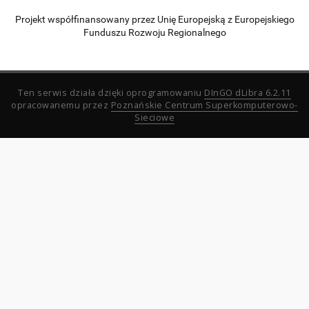
Projekt współfinansowany przez Unię Europejską z Europejskiego
Funduszu Rozwoju Regionalnego
Ten serwis działa dzięki oprogramowaniu
DInGO dLibra 6.2.11
opracowanemu przez
Poznańskie Centrum Superkomputerowo-
Sieciowe