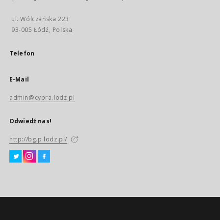
ul. Wólczańska 223
93-005 Łódź, Polska
Telefon
E-Mail
admin@cybra.lodz.pl
Odwiedź nas!
http://bg.p.lodz.pl/