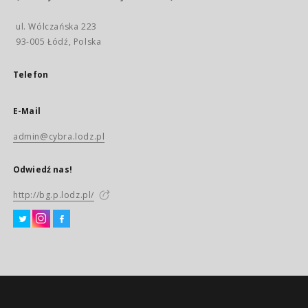
ul. Wólczańska 223
93-005 Łódź, Polska
Telefon
E-Mail
admin@cybra.lodz.pl
Odwiedź nas!
http://bg.p.lodz.pl/