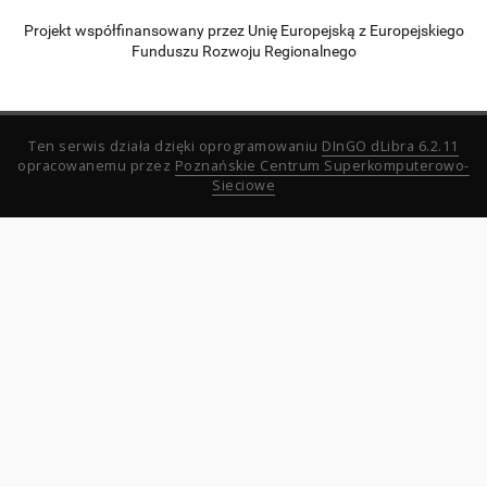
Projekt współfinansowany przez Unię Europejską z Europejskiego
Funduszu Rozwoju Regionalnego
Ten serwis działa dzięki oprogramowaniu
DInGO dLibra 6.2.11
opracowanemu przez
Poznańskie Centrum Superkomputerowo-
Sieciowe