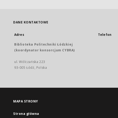
DANE KONTAKTOWE
Adres
Telefon
Biblioteka Politechniki Łódzkiej
(koordynator konsorcjum CYBRA)
ul. Wólczańska 223
93-005 Łódź, Polska
MAPA STRONY
Strona główna