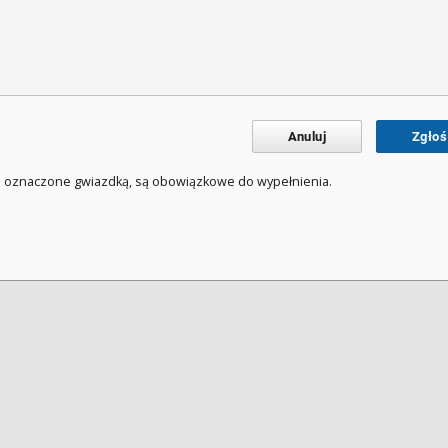
Anuluj
Zgłoś
a oznaczone gwiazdką, są obowiązkowe do wypełnienia.