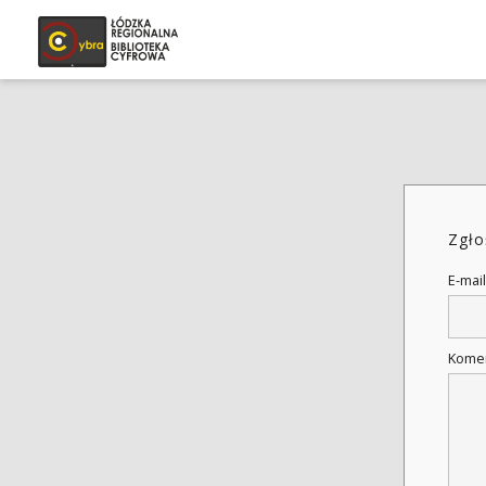
Zgło
E-mail
Kome