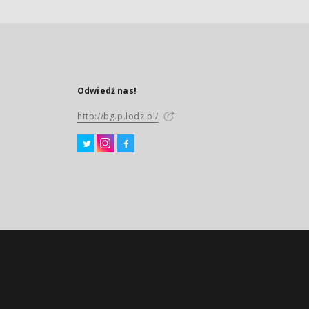
Odwiedź nas!
http://bg.p.lodz.pl/