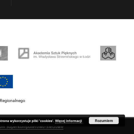
 Regionalnego
Rozumiem
strona wykorzystuje pliki 'cookies'.
Więcej informacji
rum Superkomputerowo-Sieciowe