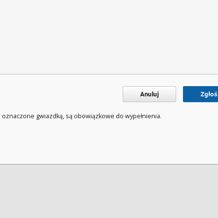
Anuluj
Zgłoś
a oznaczone gwiazdką, są obowiązkowe do wypełnienia.