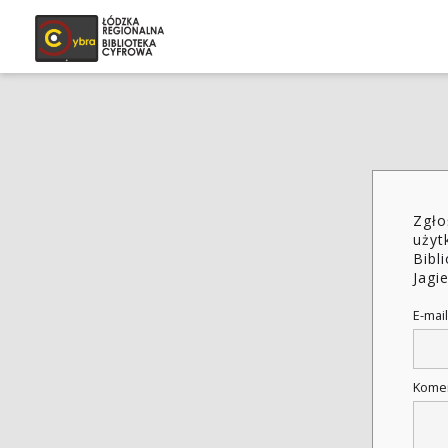
Zgło
użyt
Bibl
Jagi
E-mail
Kome