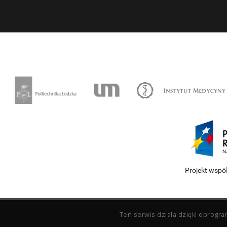
Projekt wspó
Ten serwis działa dzięki oprog