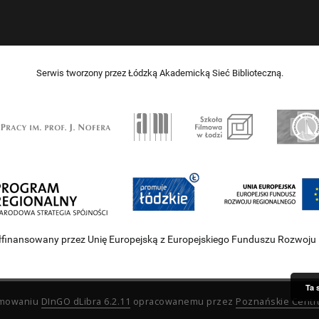
Serwis tworzony przez Łódzką Akademicką Sieć Biblioteczną.
łfinansowany przez Unię Europejską z Europejskiego Funduszu Rozwoju
Ta 
ramowaniu
DInGO dLibra 6.2.11
opracowanemu przez
Poznańskie Cent