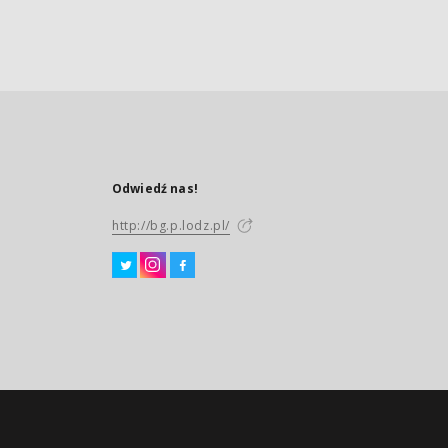
Odwiedź nas!
http://bg.p.lodz.pl/