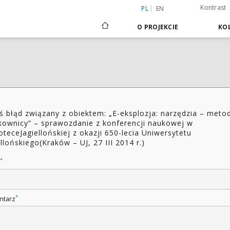
Kontrast
PL
EN
O PROJEKCIE
KOL
ś błąd związany z obiektem: „E-eksplozja: narzędzia – meto
kownicy” – sprawozdanie z konferencji naukowej w
ioteceJagiellońskiej z okazji 650-lecia Uniwersytetu
ellońskiego(Kraków – UJ, 27 III 2014 r.)
*
*
ntarz