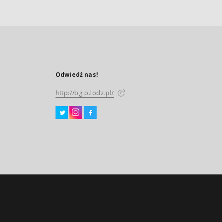
Odwiedź nas!
http://bg.p.lodz.pl/