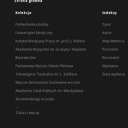
Strona główna
Kolekcje
Indeksy
Politechnika Łódzka
Tytuł
Uniwersytet Medyczny
Autor
Instytut Medycyny Pracy im. prof. J. Nofera
Współtwórca
Akademia Muzyczna im. Grażyny i Kiejstuta
Promotor
Bacewiczów
Recenzent
Państwowa Wyższa Szkoła Filmowa
Wydawca
Telewizyjna i Teatralna im. L. Schillera
Data wydania
Wyższe Seminarium Duchowne w Łodzi
Akademia Sztuk Pięknych im. Władysława
Strzemińskiego w Łodzi
...
Zobacz więcej