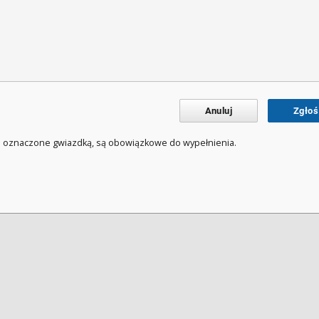
Anuluj
Zgłoś
a oznaczone gwiazdką, są obowiązkowe do wypełnienia.