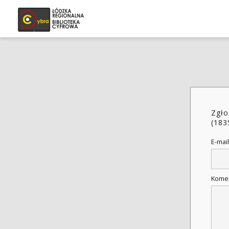
Zgło
(183
E-mail
Kome