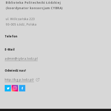
Biblioteka Politechniki Łódzkiej
(koordynator konsorcjum CYBRA)
ul. Wólczańska 223
93-005 Łódź, Polska
Telefon
E-Mail
admin@cybra.lodz.pl
Odwiedź nas!
http://bg.p.lodz.pl/