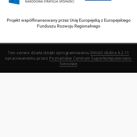
Projekt współfinansowany przez Unię Europejską z Europejskiego
Funduszu Rozwoju Regionalnego
Ten serwis działa dzięki oprogramowaniu
DInGO dLibra 6.2.11
opracowanemu przez
Poznańskie Centrum Superkomputerowo-
Sieciowe