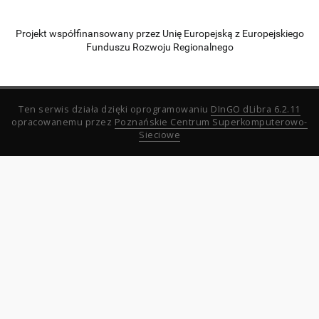
Projekt współfinansowany przez Unię Europejską z Europejskiego
Funduszu Rozwoju Regionalnego
Ten serwis działa dzięki oprogramowaniu
DInGO dLibra 6.2.11
opracowanemu przez
Poznańskie Centrum Superkomputerowo-
Sieciowe