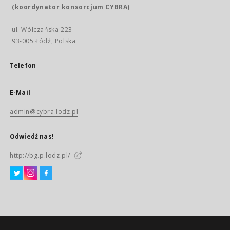
(koordynator konsorcjum CYBRA)
ul. Wólczańska 223
93-005 Łódź, Polska
Telefon
E-Mail
admin@cybra.lodz.pl
Odwiedź nas!
http://bg.p.lodz.pl/