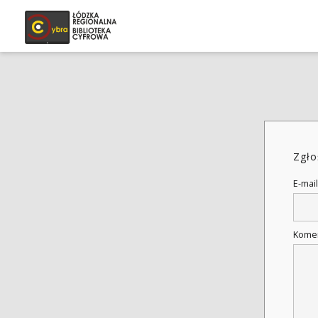
Zgło
E-mail
Kome