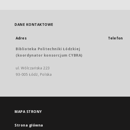
DANE KONTAKTOWE
Adres
Telefon
Biblioteka Politechniki Łódzkiej
(koordynator konsorcjum CYBRA)
ul. Wólczańska 223
93-005 Łódź, Polska
MAPA STRONY
Strona główna