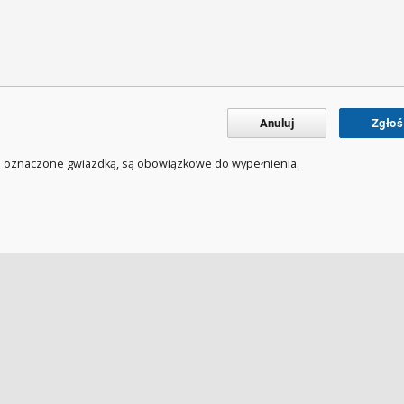
Anuluj
Zgłoś
a oznaczone gwiazdką, są obowiązkowe do wypełnienia.