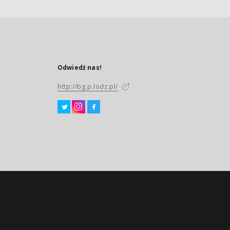
Odwiedź nas!
http://bg.p.lodz.pl/