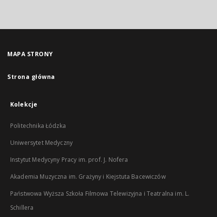
MAPA STRONY
Strona główna
Kolekcje
Politechnika Łódzka
Uniwersytet Medyczny
Instytut Medycyny Pracy im. prof. J. Nofera
Akademia Muzyczna im. Grażyny i Kiejstuta Bacewiczów
Państwowa Wyższa Szkoła Filmowa Telewizyjna i Teatralna im. L.
Schillera