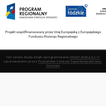
Projekt współfinansowany przez Unię Europejską z Europejskiego
Funduszu Rozwoju Regionalnego
Ten serwis działa dzięki oprogramowaniu
DInGO dLibra 6.2.11
opracowanemu przez
Poznańskie Centrum Superkomputerowo-
Sieciowe