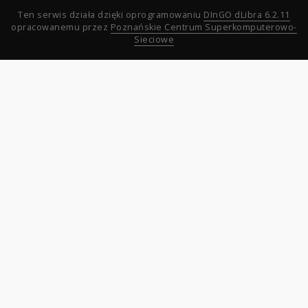
Ten serwis działa dzięki oprogramowaniu
DInGO dLibra 6.2.11
opracowanemu przez
Poznańskie Centrum Superkomputerowo-
Sieciowe