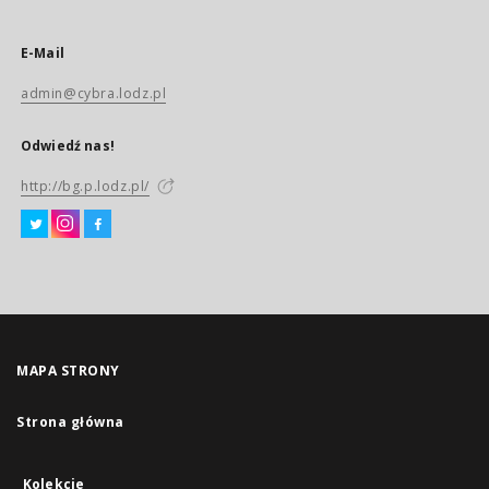
E-Mail
admin@cybra.lodz.pl
Odwiedź nas!
http://bg.p.lodz.pl/
MAPA STRONY
Strona główna
Kolekcje