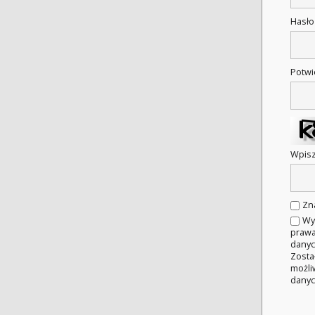
Hasł
Potwi
Wpisz
Zn
Wy
prawa
danyc
Zosta
możli
danyc