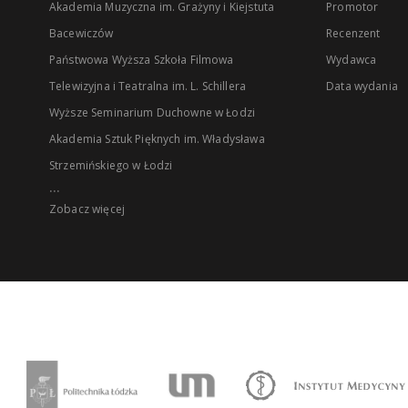
Akademia Muzyczna im. Grażyny i Kiejstuta
Promotor
Bacewiczów
Recenzent
Państwowa Wyższa Szkoła Filmowa
Wydawca
Telewizyjna i Teatralna im. L. Schillera
Data wydania
Wyższe Seminarium Duchowne w Łodzi
Akademia Sztuk Pięknych im. Władysława
Strzemińskiego w Łodzi
...
Zobacz więcej