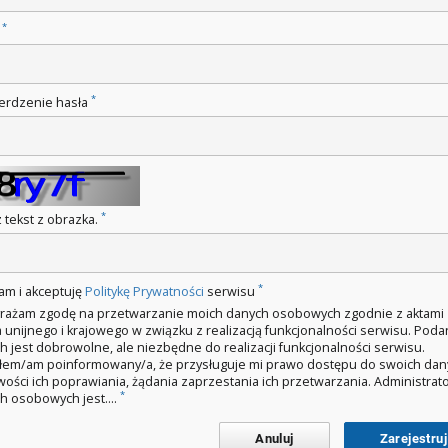
*
o
*
erdzenie hasła
*
 tekst z obrazka.
*
am i akceptuję
Politykę Prywatności
serwisu
rażam zgodę na przetwarzanie moich danych osobowych zgodnie z aktami
 unijnego i krajowego w związku z realizacją funkcjonalności serwisu. Poda
h jest dobrowolne, ale niezbędne do realizacji funkcjonalności serwisu.
łem/am poinformowany/a, że przysługuje mi prawo dostępu do swoich dan
wości ich poprawiania, żądania zaprzestania ich przetwarzania. Administra
*
h osobowych jest....
Anuluj
Zarejestruj