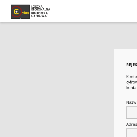
REJE
Konto
cyfrow
konta
Nazwa
Adres