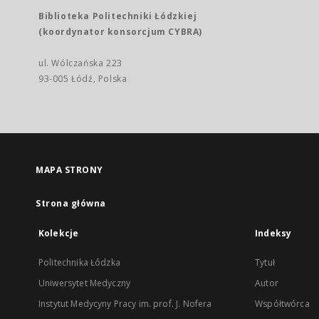
Biblioteka Politechniki Łódzkiej
(koordynator konsorcjum CYBRA)
ul. Wólczańska 223
93-005 Łódź, Polska
MAPA STRONY
Strona główna
Kolekcje
Indeksy
Politechnika Łódzka
Tytuł
Uniwersytet Medyczny
Autor
Instytut Medycyny Pracy im. prof. J. Nofera
Współtwórca