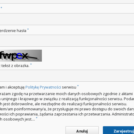
*
o
*
erdzenie hasła
*
 tekst z obrazka.
*
am i akceptuję
Politykę Prywatności
serwisu
rażam zgodę na przetwarzanie moich danych osobowych zgodnie z aktami
 unijnego i krajowego w związku z realizacją funkcjonalności serwisu. Poda
h jest dobrowolne, ale niezbędne do realizacji funkcjonalności serwisu.
łem/am poinformowany/a, że przysługuje mi prawo dostępu do swoich dan
wości ich poprawiania, żądania zaprzestania ich przetwarzania. Administra
*
h osobowych jest....
Anuluj
Zarejestruj