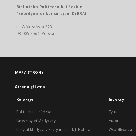
Biblioteka Politechniki Łódzkiej
(koordynator konsorcjum CYBRA)
ul. Wólczańska 223
93-005 Łódź, Polska
MAPA STRONY
Strona główna
Kolekcje
Indeksy
Politechnika Łódzka
Tytuł
Uniwersytet Medyczny
Autor
Instytut Medycyny Pracy im. prof. J. Nofera
Współtwórca