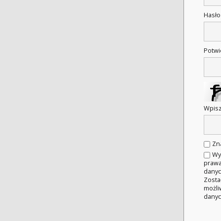
Hasł
Potwi
Wpisz
Zn
Wy
prawa
danyc
Zosta
możli
danyc