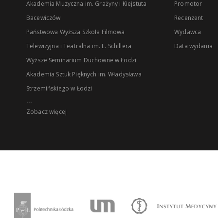
Akademia Muzyczna im. Grażyny i Kiejstuta
Promotor
Bacewiczów
Recenzent
Państwowa Wyższa Szkoła Filmowa
Wydawca
Telewizyjna i Teatralna im. L. Schillera
Data wydania
Wyższe Seminarium Duchowne w Łodzi
Akademia Sztuk Pięknych im. Władysława
Strzemińskiego w Łodzi
...
Zobacz więcej