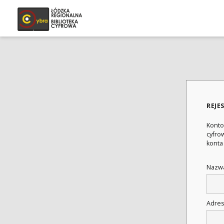
REJE
Konto
cyfrow
konta
Nazwa
Adres