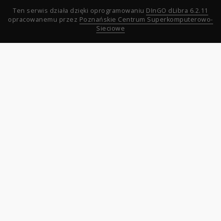
Ten serwis działa dzięki oprogramowaniu
DInGO dLibra 6.2.11
opracowanemu przez
Poznańskie Centrum Superkomputerowo-
Sieciowe