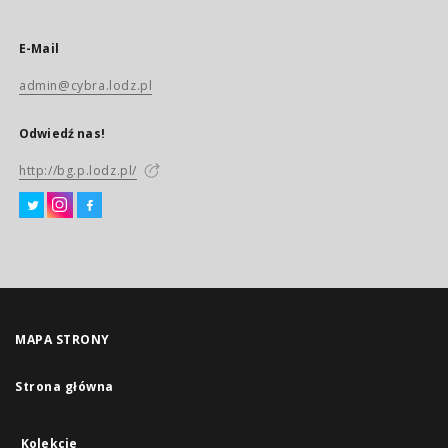
E-Mail
admin@cybra.lodz.pl
Odwiedź nas!
http://bg.p.lodz.pl/
MAPA STRONY
Strona główna
Kolekcje