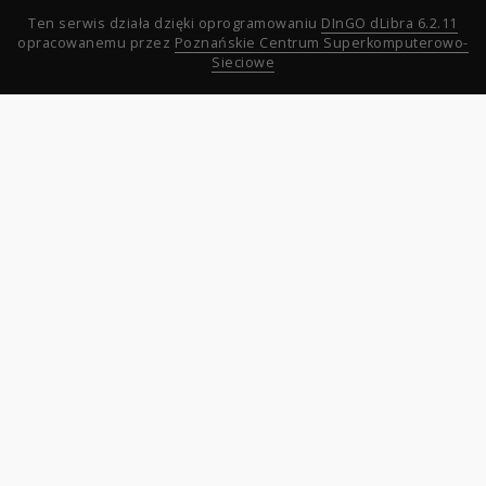
Ten serwis działa dzięki oprogramowaniu
DInGO dLibra 6.2.11
opracowanemu przez
Poznańskie Centrum Superkomputerowo-
Sieciowe