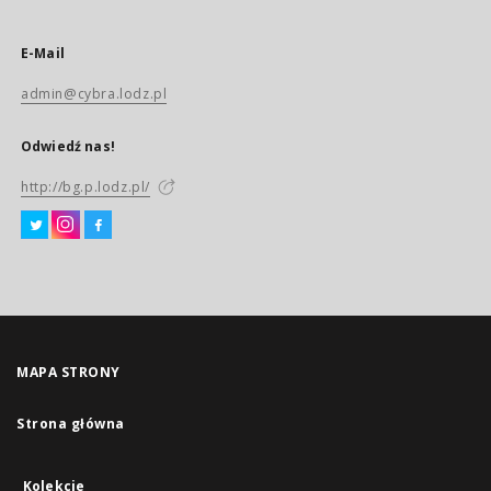
E-Mail
admin@cybra.lodz.pl
Odwiedź nas!
http://bg.p.lodz.pl/
MAPA STRONY
Strona główna
Kolekcje