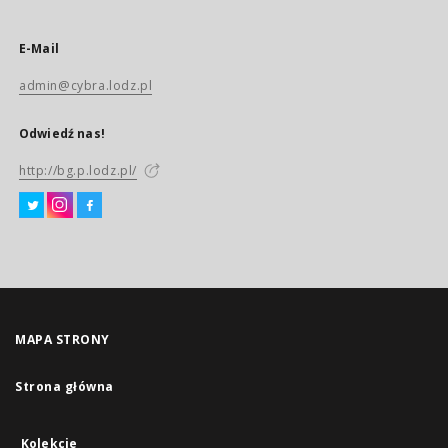
E-Mail
admin@cybra.lodz.pl
Odwiedź nas!
http://bg.p.lodz.pl/
MAPA STRONY
Strona główna
Kolekcje