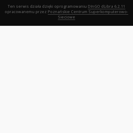
Ten serwis działa dzięki oprogramowaniu
DInGO dLibra 6.2.11
opracowanemu przez
Poznańskie Centrum Superkomputerowo-
Sieciowe