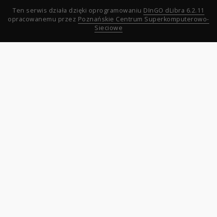
Ten serwis działa dzięki oprogramowaniu
DInGO dLibra 6.2.11
opracowanemu przez
Poznańskie Centrum Superkomputerowo-
Sieciowe