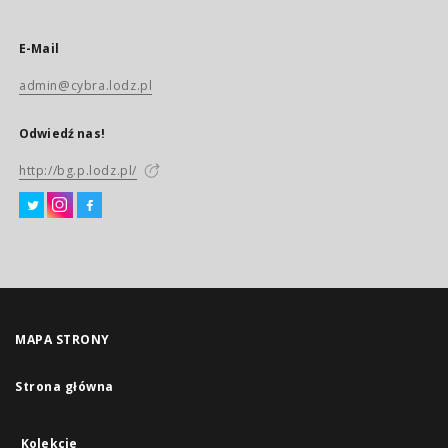
E-Mail
admin@cybra.lodz.pl
Odwiedź nas!
http://bg.p.lodz.pl/
MAPA STRONY
Strona główna
Kolekcje