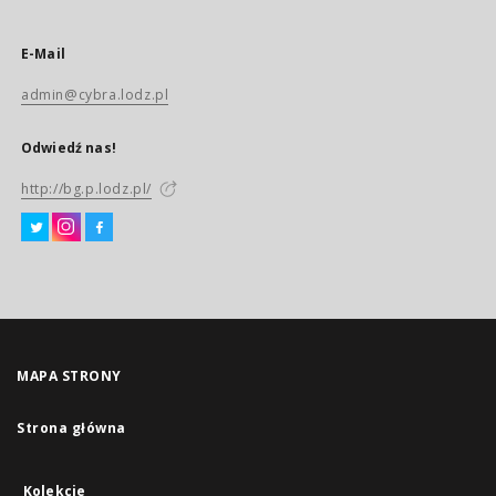
E-Mail
admin@cybra.lodz.pl
Odwiedź nas!
http://bg.p.lodz.pl/
MAPA STRONY
Strona główna
Kolekcje