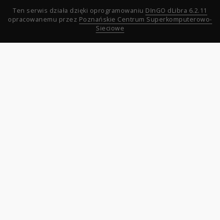
Ten serwis działa dzięki oprogramowaniu
DInGO dLibra 6.2.11
opracowanemu przez
Poznańskie Centrum Superkomputerowo-
Sieciowe