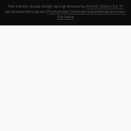
Ten serwis działa dzięki oprogramowaniu
DInGO dLibra 6.2.11
opracowanemu przez
Poznańskie Centrum Superkomputerowo-
Sieciowe