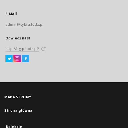
E-Mail
admin@cybra.lodz.pl
Odwiedź nas!
http://bg.p.lodz.pl/
MAPA STRONY
Strona główna
Kolekcje