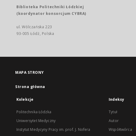
Biblioteka Politechniki Łódzkiej
(koordynator konsorcjum CYBRA)
ul. Wólczańska 223
93-005 Łódź, Polska
MAPA STRONY
Strona główna
Kolekcje
Indeksy
Politechnika Łódzka
Tytuł
Uniwersytet Medyczny
Autor
Instytut Medycyny Pracy im. prof. J. Nofera
Współtwórca