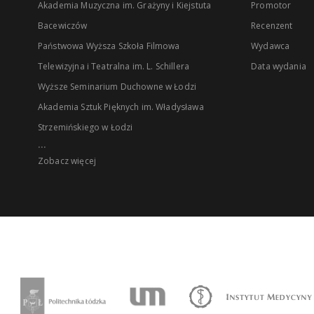
Akademia Muzyczna im. Grażyny i Kiejstuta
Promotor
Bacewiczów
Recenzent
Państwowa Wyższa Szkoła Filmowa
Wydawca
Telewizyjna i Teatralna im. L. Schillera
Data wydania
Wyższe Seminarium Duchowne w Łodzi
Akademia Sztuk Pięknych im. Władysława
Strzemińskiego w Łodzi
...
Zobacz więcej