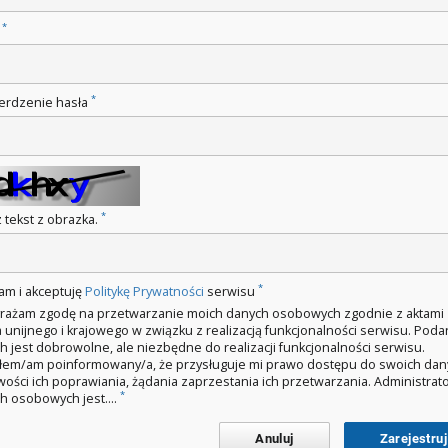
*
o
*
erdzenie hasła
*
 tekst z obrazka.
*
am i akceptuję
Politykę Prywatności
serwisu
rażam zgodę na przetwarzanie moich danych osobowych zgodnie z aktami
 unijnego i krajowego w związku z realizacją funkcjonalności serwisu. Poda
h jest dobrowolne, ale niezbędne do realizacji funkcjonalności serwisu.
łem/am poinformowany/a, że przysługuje mi prawo dostępu do swoich dan
wości ich poprawiania, żądania zaprzestania ich przetwarzania. Administra
*
h osobowych jest....
Anuluj
Zarejestruj