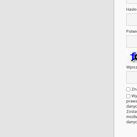
Hasł
Potwi
Wpisz
Zn
Wy
prawa
danyc
Zosta
możli
danyc