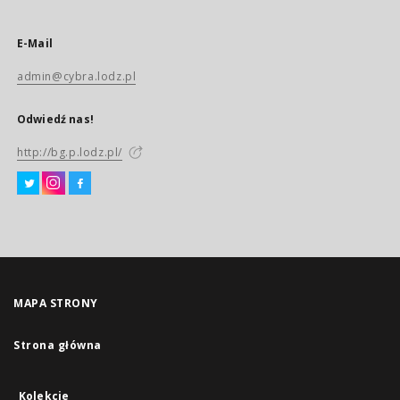
E-Mail
admin@cybra.lodz.pl
Odwiedź nas!
http://bg.p.lodz.pl/
MAPA STRONY
Strona główna
Kolekcje