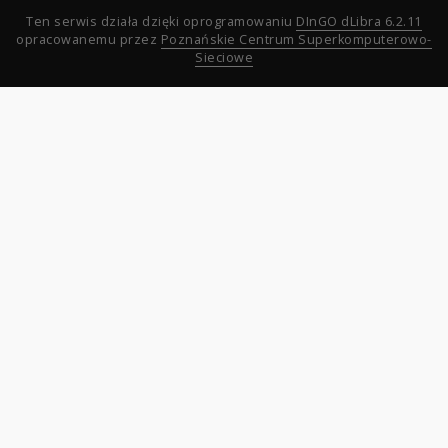
Ten serwis działa dzięki oprogramowaniu
DInGO dLibra 6.2.11
opracowanemu przez
Poznańskie Centrum Superkomputerowo-
Sieciowe