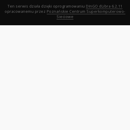
Ten serwis działa dzięki oprogramowaniu
DInGO dLibra 6.2.11
opracowanemu przez
Poznańskie Centrum Superkomputerowo-
Sieciowe