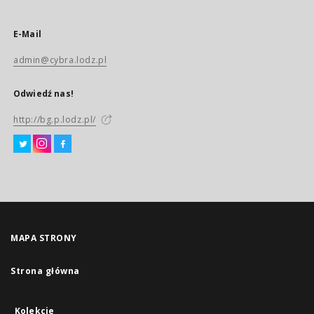
E-Mail
admin@cybra.lodz.pl
Odwiedź nas!
http://bg.p.lodz.pl/
MAPA STRONY
Strona główna
Kolekcje