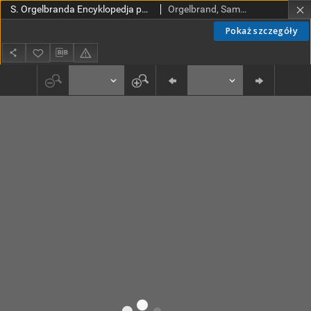
S. Orgelbranda Encyklopedja powszechna z ilustracjami i mapami. T. 15
Orgelbrand, Samuel (1810-1868). Wyd.
Pokaż szczegóły