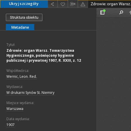
Ukryj szczegóły
Struktura obiektu
Metadane
Tytuł:
Zdrowie: organ Warsz. Towarzystwa
Hygienicznego, poświęcony hygienie
publicznej i prywatnej 1907, R. XXIII, z. 12
Współtwórca:
Wernic, Leon. Red.
Wydawca:
W drukarni Synów St. Niemiry
Miejsce wydania:
Warszawa
Data wydania:
1907