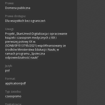
Prawa:
Domena publiczna
Prawa dostępu:
Dla wszystkich bez ograniczeń
Uwagi:
Projekt „SkanUmed-Digitalizacja i opracowanie
książek i czasopism medycznych z XIX i
pierwszej połowy XX w.
(SONB/SP/513795/2021) współfinansowany ze
środków Ministerstwa Edukacji i Nauki, w
ramach programu „Społeczna
odpowiedzialność nauki”
Język:
pol
Format:
application/pdf
Typ zasobu:
czasopismo
Digitalizacja: