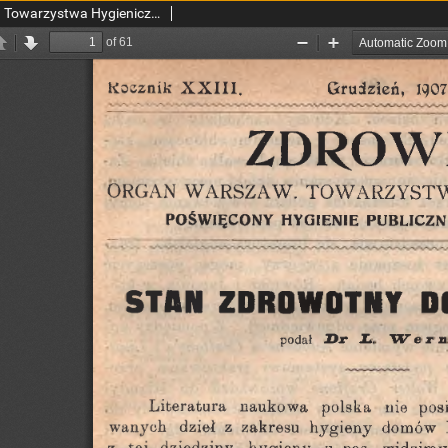
Zdrowie: organ Warsz. Towarzystwa Hygienicznego, poświęcony hygienie publicznej i prywatnej 1907, R. XXIII, z. 12