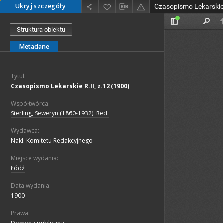
Ukryj szczegóły
Czasopismo Lekarskie 
Struktura obiektu
Metadane
Tytuł:
Czasopismo Lekarskie R.II, z.12 (1900)
Współtwórca:
Sterling, Seweryn (1860-1932). Red.
Wydawca:
Nakł. Komitetu Redakcyjnego
Miejsce wydania:
Łódź
Data wydania:
1900
Prawa:
Domena publiczna