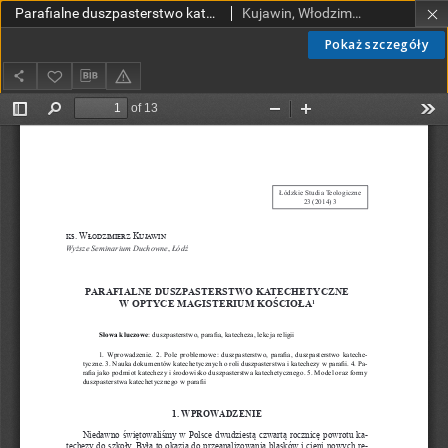
Parafialne duszpasterstwo katechetyczne w optyce Magisterium Kościoła
Kujawin, Włodzimierz, ks.
Pokaż szczegóły