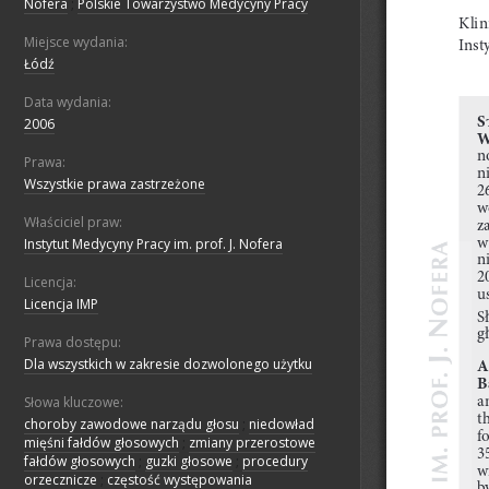
Nofera
;
Polskie Towarzystwo Medycyny Pracy
Miejsce wydania:
Łódź
Data wydania:
2006
Prawa:
Wszystkie prawa zastrzeżone
Właściciel praw:
Instytut Medycyny Pracy im. prof. J. Nofera
Licencja:
Licencja IMP
Prawa dostępu:
Dla wszystkich w zakresie dozwolonego użytku
Słowa kluczowe:
choroby zawodowe narządu głosu
;
niedowład
mięśni fałdów głosowych
;
zmiany przerostowe
fałdów głosowych
;
guzki głosowe
;
procedury
orzecznicze
;
częstość występowania