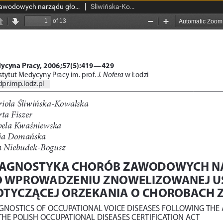
Diagnostyka chorób zawodowych narządu głosu po wprowadzeniu znowelizowanej ustawy dotyczącej orzekania o chorobach zawodowych Medycyna Pracy T. 57 nr 5 (2006)
Śliwińska-Kowalska, Mariola; Fiszer, Marta; Kwaśniewska, Izabela; Domańska, Maja.; Niebudek-Bogusz, Ewa