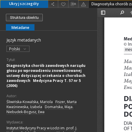
Ukryj szczegóły
Struktura obiektu
Metadane
Język metadanych
Polski
Tytuł:
Diagnostyka chorób zawodowych narządu
głosu po wprowadzeniu znowelizowanej
ustawy dotyczącej orzekania o chorobach
zawodowych
;
Medycyna Pracy T. 57 nr 5
(2006)
Autor:
Śliwińska-Kowalska, Mariola
;
Fiszer, Marta
;
Kwaśniewska, Izabela
;
Domańska, Maja.
;
Niebudek-Bogusz, Ewa
Wydawca:
Instytut Medycyny Pracy w Łodzi im. prof. J.