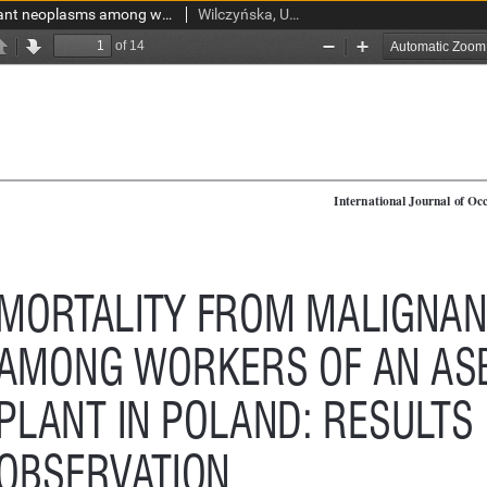
Mortality from malignant neoplasms among workers of an asbestos processing plant in Poland: results of prolonged observation
Wilczyńska, Urszula; Szymczak, Wiesław; Szeszenia-Dąbrowska, Neonila