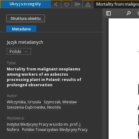
Ukryj szczegóły
Struktura obiektu
Metadane
Język metadanych
Polski
Tytuł:
Mortality from malignant neoplasms
among workers of an asbestos
processing plant in Poland: results of
prolonged observation
Autor:
Wilczyńska, Urszula
;
Szymczak, Wiesław
;
Szeszenia-Dąbrowska, Neonila
Wydawca:
Instytut Medycyny Pracy w Łodzi im. prof. J.
Nofera
;
Polskie Towarzystwo Medycyny Pracy