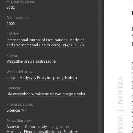
Miejsce wydania:
Łódź
Data wydania:
2005
Źródło:
International Journal of Occupational Medicine
and Environmental Health 2005; 18(4):313-326
Prawa:
Wszystkie prawa zastrzeżone
Właściciel praw:
Instytut Medycyny Pracy im. prof. J. Nofera
Licencja:
Dla wszystkich w zakresie dozwolonego użytku
Prawa dostępu:
Licencja IMP
Słowa kluczowe:
Asbestos
;
Cohort study
;
Lung cancer
;
Mortality
;
Pleural mesothelioma
;
Smoking